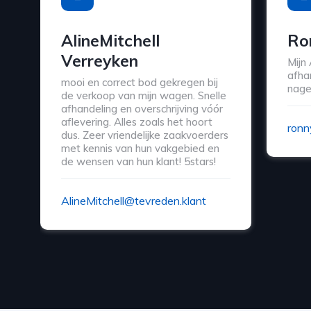
AlineMitchell
Ro
Verreyken
Mijn
afha
mooi en correct bod gekregen bij
nage
de verkoop van mijn wagen. Snelle
afhandeling en overschrijving vóór
aflevering. Alles zoals het hoort
ronn
dus. Zeer vriendelijke zaakvoerders
met kennis van hun vakgebied en
de wensen van hun klant! 5stars!
AlineMitchell@tevreden.klant