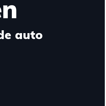
en
de auto