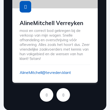
AlineMitchell Verreyken
mooi en correct bod gekregen bij de
verkoop van mijn wagen. Snelle
afhandeling en overschrijving vóór
aflevering. Alles zoals het hoort dus. Zeer
vriendelijke zaakvoerders met kennis van
hun vakgebied en de wensen van hun
klant! 5stars!
AlineMitchell@tevreden.klant