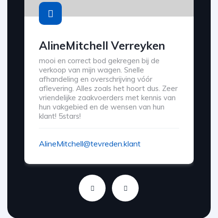
AlineMitchell Verreyken
mooi en correct bod gekregen bij de
verkoop van mijn wagen. Snelle
afhandeling en overschrijving vóór
aflevering. Alles zoals het hoort dus. Zeer
vriendelijke zaakvoerders met kennis van
hun vakgebied en de wensen van hun
klant! 5stars!
AlineMitchell@tevreden.klant