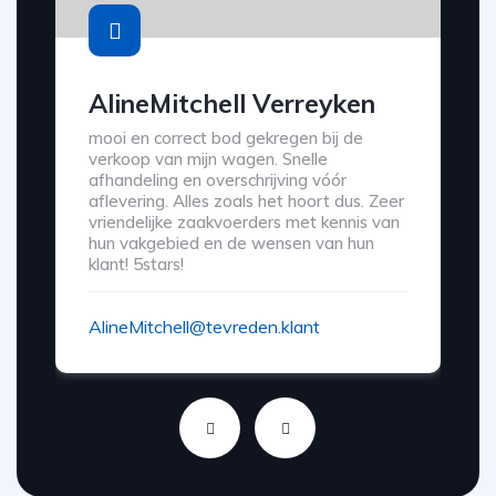
AlineMitchell Verreyken
mooi en correct bod gekregen bij de
verkoop van mijn wagen. Snelle
afhandeling en overschrijving vóór
aflevering. Alles zoals het hoort dus. Zeer
vriendelijke zaakvoerders met kennis van
hun vakgebied en de wensen van hun
klant! 5stars!
AlineMitchell@tevreden.klant