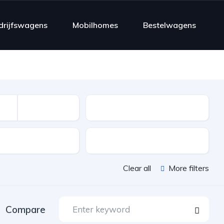
drijfswagens
Mobilhomes
Bestelwagens
Mileage
sion
Color
Clear all
More filters
Compare