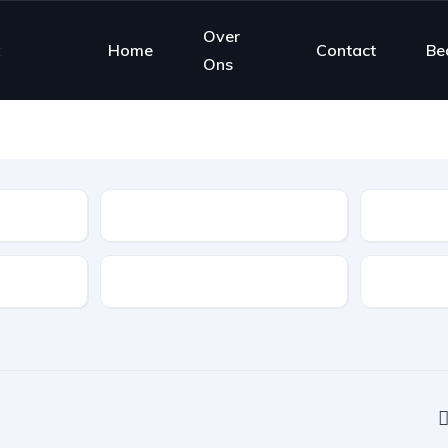
Over
Home
Contact
Be
Ons
Type
Features
Transmis