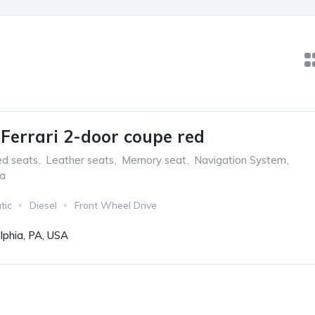
aFerrari 2-door coupe red
ed seats
,
Leather seats
,
Memory seat
,
Navigation System
,
ra
tic
Diesel
Front Wheel Drive
lphia, PA, USA