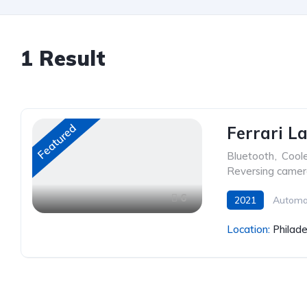
1
Result
Featured
Ferrari L
Bluetooth
,
Cool
Reversing came
6
2021
Automa
Location:
Philade