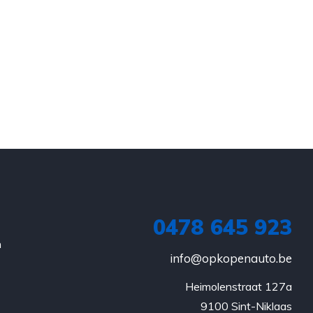
0478 645 923
n
info@opkopenauto.be
Heimolenstraat 127a

9100 Sint-Niklaas