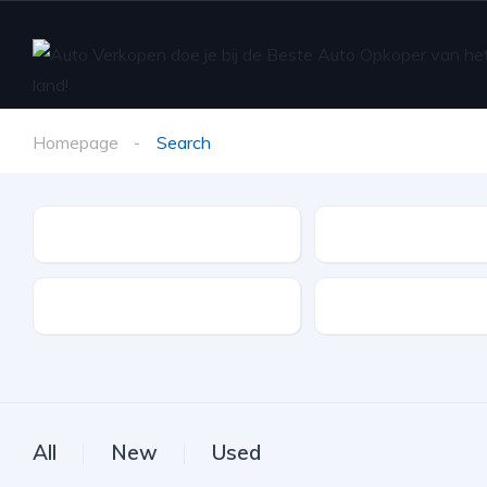
Homepage
Search
Make
Model
Drive Type
Fuel Type
All
New
Used