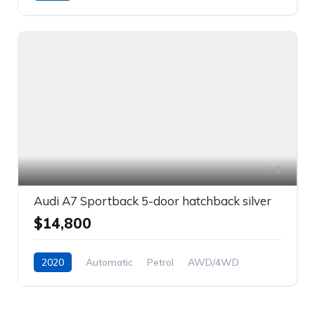
Front Wheel Drive
6
Audi A7 Sportback 5-door hatchback silver
$14,800
2020
Automatic
Petrol
AWD/4WD